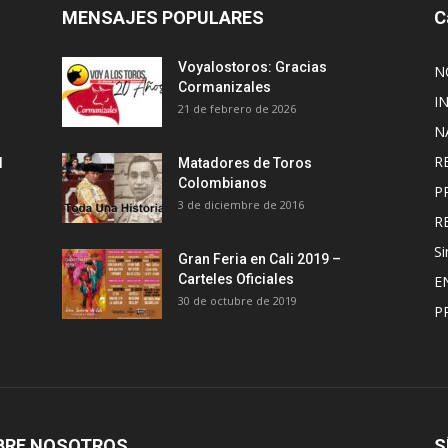
MENSAJES POPULARES
C
Voyalostoros: Gracias
N
Cormanizales
I
21 de febrero de 2026
N
R
l
Matadores de Toros
Colombianos
P
3 de diciembre de 2016
R
Si
Gran Feria en Cali 2019 –
Carteles Oficiales
E
30 de octubre de 2019
P
BRE NOSOTROS
S