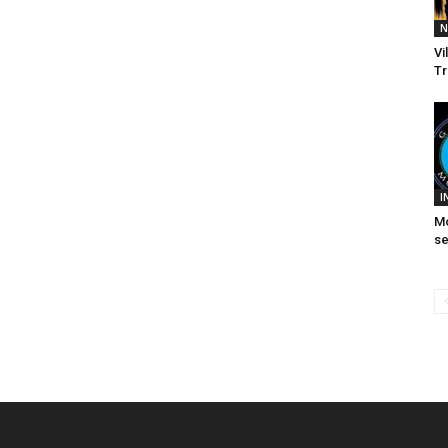
N
Vi
Tr
I
M
se