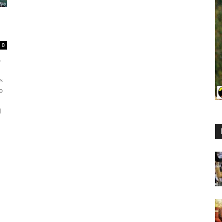
0
.
s
o
l