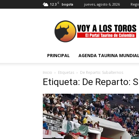
C
12.3
jueves, agosto 6, 2026
Regis
bogota
Voy
a
Los
Toros
PRINCIPAL
AGENDA TAURINA MUNDIA
Inicio
Etiquetas
De Reparto: Subalternos
Etiqueta: De Reparto: 