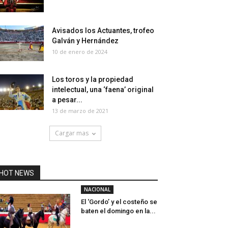
Avisados los Actuantes, trofeo
Galván y Hernández
10 de enero de 2024
Los toros y la propiedad
intelectual, una ‘faena’ original
a pesar...
13 de marzo de 2021
Cargar mas
HOT NEWS
NACIONAL
El ‘Gordo’ y el costeño se
baten el domingo en la...