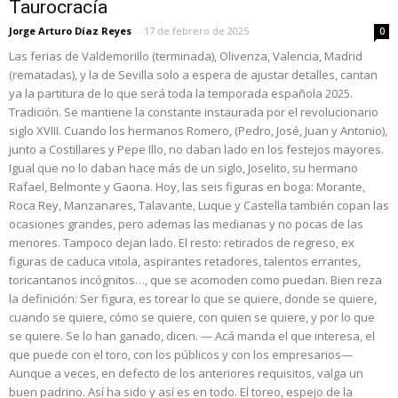
Taurocracía
Jorge Arturo Díaz Reyes
-
17 de febrero de 2025
0
Las ferias de Valdemorillo (terminada), Olivenza, Valencia, Madrid
(rematadas), y la de Sevilla solo a espera de ajustar detalles, cantan
ya la partitura de lo que será toda la temporada española 2025.
Tradición. Se mantiene la constante instaurada por el revolucionario
siglo XVIII. Cuando los hermanos Romero, (Pedro, José, Juan y Antonio),
junto a Costillares y Pepe Illo, no daban lado en los festejos mayores.
Igual que no lo daban hace más de un siglo, Joselito, su hermano
Rafael, Belmonte y Gaona. Hoy, las seis figuras en boga: Morante,
Roca Rey, Manzanares, Talavante, Luque y Castella también copan las
ocasiones grandes, pero ademas las medianas y no pocas de las
menores. Tampoco dejan lado. El resto: retirados de regreso, ex
figuras de caduca vitola, aspirantes retadores, talentos errantes,
toricantanos incógnitos…, que se acomoden como puedan. Bien reza
la definición: Ser figura, es torear lo que se quiere, donde se quiere,
cuando se quiere, cómo se quiere, con quien se quiere, y por lo que
se quiere. Se lo han ganado, dicen. — Acá manda el que interesa, el
que puede con el toro, con los públicos y con los empresarios—
Aunque a veces, en defecto de los anteriores requisitos, valga un
buen padrino. Así ha sido y así es en todo. El toreo, espejo de la