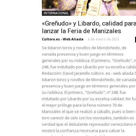
INTERNACIONAL
«Greñudo» y Libardo, calidad par
lanzar la Feria de Manizales
Cultoro.es - Web Aliada
-
6 de enero de 2025
Se lidiaron toros y novillos de Mondoñedo, de
variada presencia y buen juego en términos
generales por su nobleza. El primero, "Greñudo", n
248, fue indultado por Libardo por su excelsa calid
Redacción: David Jaramillo cultoro. es - web aliada 
lidiaron toros y novillos de Mondoñedo, de variada
presencia y buen juego en términos generales por
su nobleza. El primero, "Greñudo", nº 248, fue
indultado por Libardo por su excelsa calidad. No f
el mejor prólogo para la Feria número 70 de
Manizales el que se realizó a caballo, pues si bien 
toro careció de celo con los montados, también es
verdad que el debutante rejoneador venezolano 
mostró la.confianza necesaria para salvar la