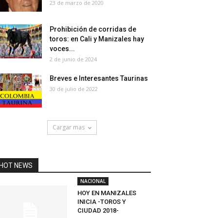
23 de marzo de 2020
Prohibición de corridas de
toros: en Cali y Manizales hay
voces...
2 de junio de 2024
Breves e Interesantes Taurinas
30 de julio de 2022
Cargar mas
HOT NEWS
NACIONAL
HOY EN MANIZALES
INICIA -TOROS Y
CIUDAD 2018-