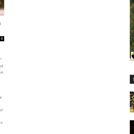
a
0
º
ad
Se
ue
el
no