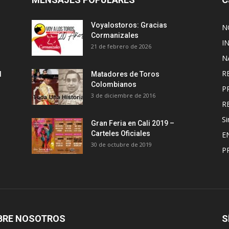
Voyalostoros: Gracias
N
Cormanizales
I
21 de febrero de 2026
N
R
l
Matadores de Toros
Colombianos
P
3 de diciembre de 2016
R
Si
Gran Feria en Cali 2019 –
Carteles Oficiales
E
30 de octubre de 2019
P
BRE NOSOTROS
S