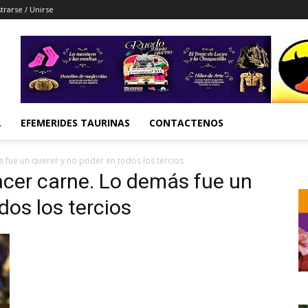
trarse / Unirse
L
EFEMERIDES TAURINAS
CONTACTENOS
 fue un querer y no poder en todos los tercios
acer carne. Lo demás fue un
dos los tercios