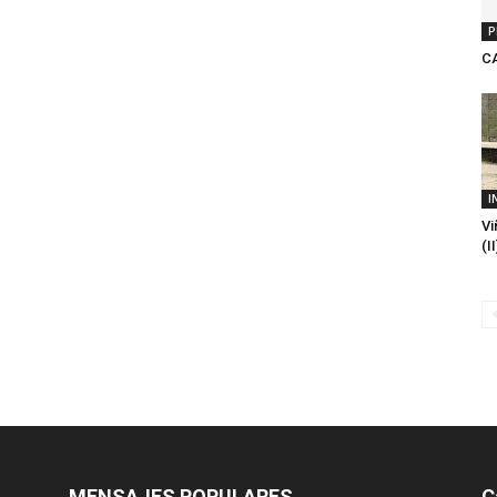
P
C
I
Vi
(I
MENSAJES POPULARES
C