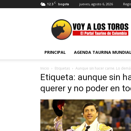
C
12.3
jueves, agosto 6, 2026
Regis
bogota
Voy
a
Los
Toros
PRINCIPAL
AGENDA TAURINA MUNDIA
Inicio
Etiquetas
Aunque sin hacer carne. Lo demás
Etiqueta: aunque sin h
querer y no poder en to