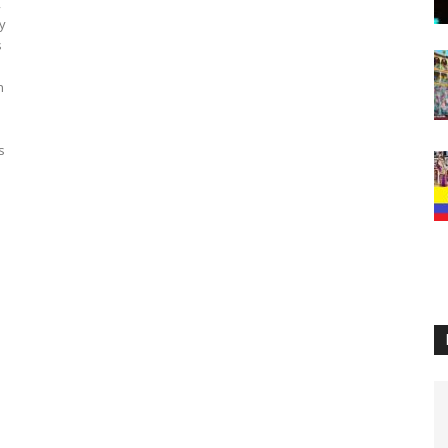
,
y
s
n
e
s