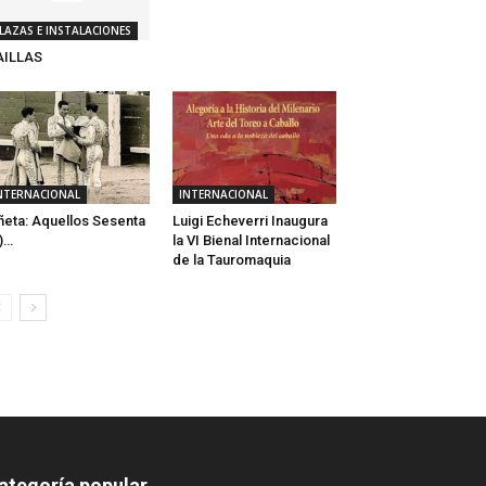
LAZAS E INSTALACIONES
AILLAS
NTERNACIONAL
INTERNACIONAL
ñeta: Aquellos Sesenta
Luigi Echeverri Inaugura
I)…
la VI Bienal Internacional
de la Tauromaquia
ategoría popular