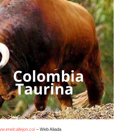
w.enelcallejon.co/
– Web Aliada