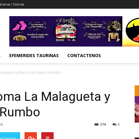
trarse / Unirse
L
EFEMERIDES TAURINAS
CONTACTENOS
alagueta y Marca un Nuevo Rumbo
oma La Malagueta y
 Rumbo
26
374
0
en Twitter