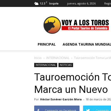
C
12.3
jueves, agosto 6, 2026
Regis
bogota
Voy
a
Los
Toros
PRINCIPAL
AGENDA TAURINA MUNDIA
Inicio
INTERNACIONAL
Tauroemoción Toma La M
INTERNACIONAL
NOTICIAS
Tauroemoción T
Marca un Nuevo
Por
Héctor Esnéver Garzón Mora
-
18 de marzo de 20
Compartir en Facebook
Compartir 