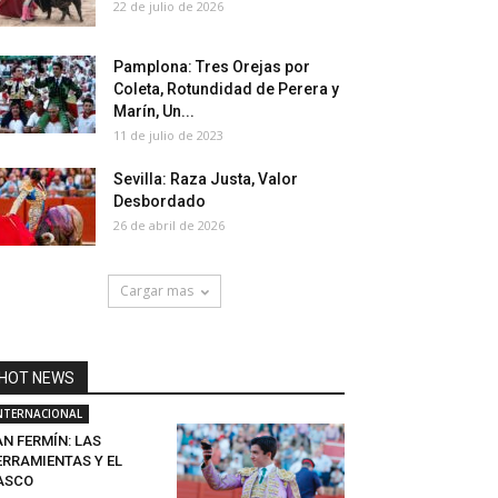
22 de julio de 2026
Pamplona: Tres Orejas por
Coleta, Rotundidad de Perera y
Marín, Un...
11 de julio de 2023
Sevilla: Raza Justa, Valor
Desbordado
26 de abril de 2026
Cargar mas
HOT NEWS
NTERNACIONAL
N FERMÍN: LAS
ERRAMIENTAS Y EL
ASCO