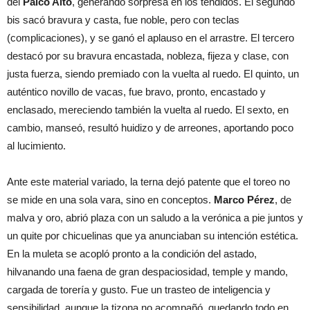
del
Palco Alto
, generando sorpresa en los tendidos. El segundo
bis sacó bravura y casta, fue noble, pero con teclas
(complicaciones), y se ganó el aplauso en el arrastre. El tercero
destacó por su bravura encastada, nobleza, fijeza y clase, con
justa fuerza, siendo premiado con la vuelta al ruedo. El quinto, un
auténtico novillo de vacas, fue bravo, pronto, encastado y
enclasado, mereciendo también la vuelta al ruedo. El sexto, en
cambio, manseó, resultó huidizo y de arreones, aportando poco
al lucimiento.
Ante este material variado, la terna dejó patente que el toreo no
se mide en una sola vara, sino en conceptos.
Marco Pérez
, de
malva y oro, abrió plaza con un saludo a la verónica a pie juntos y
un quite por chicuelinas que ya anunciaban su intención estética.
En la muleta se acopló pronto a la condición del astado,
hilvanando una faena de gran despaciosidad, temple y mando,
cargada de torería y gusto. Fue un trasteo de inteligencia y
sensibilidad, aunque la tizona no acompañó, quedando todo en