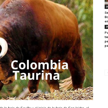
I
Se
Bo
en
I
Pa
ti
pe
pa