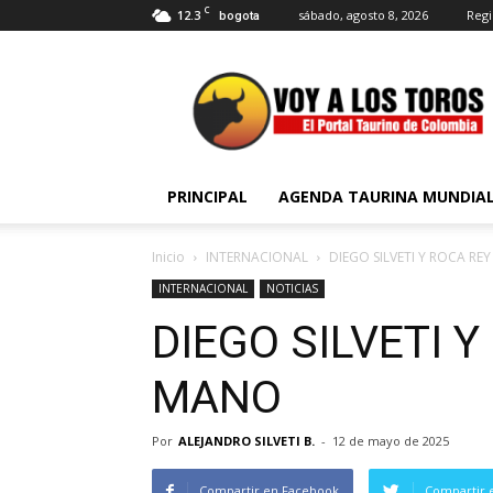
C
12.3
sábado, agosto 8, 2026
Regi
bogota
Voy
a
Los
Toros
PRINCIPAL
AGENDA TAURINA MUNDIA
Inicio
INTERNACIONAL
DIEGO SILVETI Y ROCA R
INTERNACIONAL
NOTICIAS
DIEGO SILVETI 
MANO
Por
ALEJANDRO SILVETI B.
-
12 de mayo de 2025
Compartir en Facebook
Compartir 