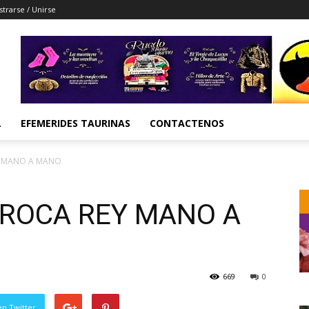
strarse / Unirse
L
EFEMERIDES TAURINAS
CONTACTENOS
EY MANO A MANO
Y ROCA REY MANO A
669
0
en Twitter