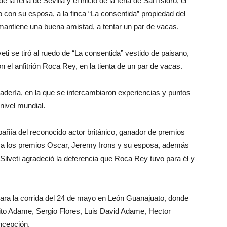
la feria de Sevilla y el inicio de la feria de San Isidro, el
to con su esposa, a la finca “La consentida” propiedad del
antiene una buena amistad, a tentar un par de vacas.
ti se tiró al ruedo de “La consentida” vestido de paisano,
el anfitrión Roca Rey, en la tienta de un par de vacas.
adería, en la que se intercambiaron experiencias y puntos
nivel mundial.
pañía del reconocido actor británico, ganador de premios
a los premios Oscar, Jeremy Irons y su esposa, además
ilveti agradeció la deferencia que Roca Rey tuvo para él y
para la corrida del 24 de mayo en León Guanajuato, donde
lito Adame, Sergio Flores, Luis David Adame, Hector
ncepción.