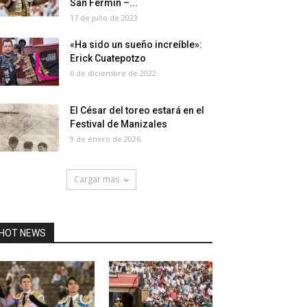
San Fermín –...
17 de julio de 2023
«Ha sido un sueño increíble»:
Erick Cuatepotzo
6 de diciembre de 2022
El César del toreo estará en el
Festival de Manizales
9 de enero de 2026
Cargar mas
HOT NEWS