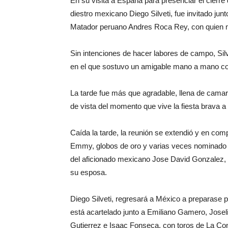
En su visita a España para presenciar el cierre de 
diestro mexicano Diego Silveti, fue invitado jun
Matador peruano Andres Roca Rey, con quien m
Sin intenciones de hacer labores de campo, Silve
en el que sostuvo un amigable mano a mano con 
La tarde fue más que agradable, llena de camar
de vista del momento que vive la fiesta brava a 
Caída la tarde, la reunión se extendió y en com
Emmy, globos de oro y varias veces nominado 
del aficionado mexicano Jose David Gonzalez, S
su esposa.
Diego Silveti, regresará a México a preparase 
está acartelado junto a Emiliano Gamero, Jose
Gutierrez e Isaac Fonseca, con toros de La Co