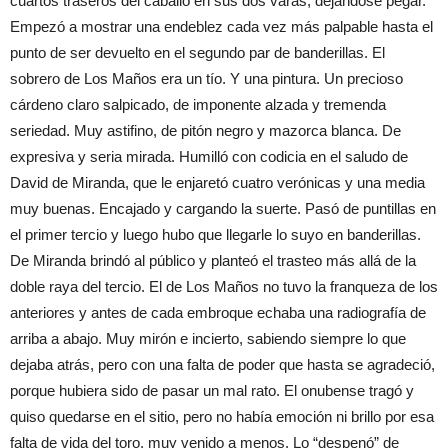
cuartos traseros del caballo en sus dos varas, dejándose pegar.
Empezó a mostrar una endeblez cada vez más palpable hasta el
punto de ser devuelto en el segundo par de banderillas. El
sobrero de Los Maños era un tío. Y una pintura. Un precioso
cárdeno claro salpicado, de imponente alzada y tremenda
seriedad. Muy astifino, de pitón negro y mazorca blanca. De
expresiva y seria mirada. Humilló con codicia en el saludo de
David de Miranda, que le enjaretó cuatro verónicas y una media
muy buenas. Encajado y cargando la suerte. Pasó de puntillas en
el primer tercio y luego hubo que llegarle lo suyo en banderillas.
De Miranda brindó al público y planteó el trasteo más allá de la
doble raya del tercio. El de Los Maños no tuvo la franqueza de los
anteriores y antes de cada embroque echaba una radiografía de
arriba a abajo. Muy mirón e incierto, sabiendo siempre lo que
dejaba atrás, pero con una falta de poder que hasta se agradeció,
porque hubiera sido de pasar un mal rato. El onubense tragó y
quiso quedarse en el sitio, pero no había emoción ni brillo por esa
falta de vida del toro, muy venido a menos. Lo “despenó” de