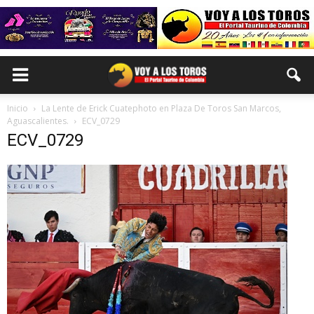
Inicio
La Lente de Erick Cuatephoto en Plaza De Toros San Marcos,
Aguascalientes.
ECV_0729
ECV_0729