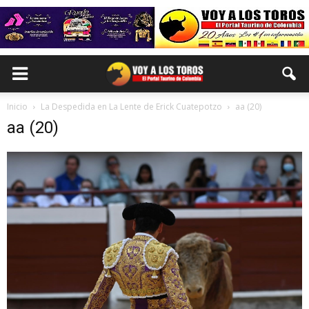
Inicio
La Despedida en La Lente de Erick Cuatepotzo
aa (20)
aa (20)