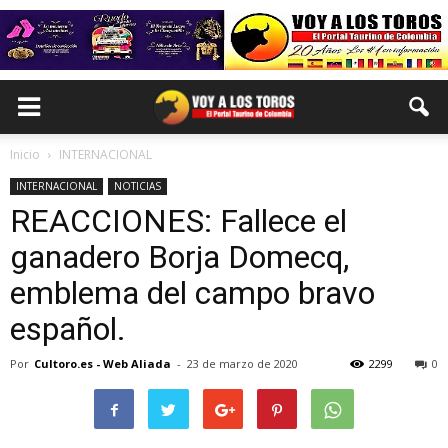
Inicio
INTERNACIONAL
INTERNACIONAL
NOTICIAS
REACCIONES: Fallece el
ganadero Borja Domecq,
emblema del campo bravo
español.
Por
Cultoro.es - Web Aliada
-
23 de marzo de 2020
2299
0