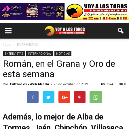
Inicio
ENTREVISTAS
ENTREVISTAS
INTERNACIONAL
NOTICIAS
Román, en el Grana y Oro de
esta semana
Por
Cultoro.es - Web Aliada
-
26 de octubre de 2019
1824
0
Además, lo mejor de Alba de
Tormes, Jaén, Chinchón, Villaseca