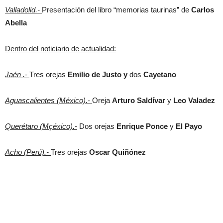
Valladolid.-
Presentación del libro “memorias taurinas” de
Carlos
Abella
Dentro del noticiario de actualidad:
Jaén .-
Tres orejas
Emilio de Justo y
dos
Cayetano
Aguascalientes (México).-
Oreja
Arturo Saldívar
y
Leo Valadez
Querétaro (Mçéxico).-
Dos orejas
Enrique Ponce
y
El Payo
Acho (Perú).-
Tres orejas
Oscar Quiñónez