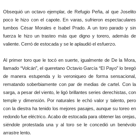
Obsequió un octavo ejemplar, de Refugio Peña, al que Joselito
poco le hizo con el capote. En varas, sufrieron espectaculares
tumbos César Morales e Isabel Prado. A un toro parado y sin
fuerza le hizo un trasteo más que digno y torero, además de
valiente. Cerró de estocada y se le aplaudió el esfuerzo.
Al primer toro que le tocó en suerte, igualmente de De la Mora,
llamado “Volcán”, el queretano Octavio García “El Payo” lo bregó
de manera estupenda y lo veroniqueo de forma sensacional,
rematando soberbiamente con par de medias de cartel. Con la
sarga, a pesar del viento, le ligó brillantes series derechistas, con
temple y dimensión. Por naturales le echó valor y talento, pero
con la diestra ha tenido los mejores pasajes, aunque su toreo en
redondo fue eléctrico. Acabo de estocada para obtener las orejas,
siéndole protestada una y al toro se le concedió un benévolo
arrastre lento.