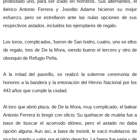
protestado uno, para ser izado en hombros. Sus alternantes, el
ibérico Antonio Ferrera y Joselito Adame hicieron su mejor
esfuerzo, pero se estrellaron ante las nulas opciones de sus
respectivos astados, incluidos los ejemplares de regalo.
Los toros, complicados, fueron de San Isidro, cuatro, uno se ellos
de regalo, tres de De la Mora, siendo bueno el tercero y otro de
obsequio de Refugio Peña.
A la mitad del paseíllo, se realizó la solemne ceremonia de
honores a la bandera y la entonación del Himno Nacional por los
443 años que cumple la ciudad.
Al toro que abrió plaza, de De la Mora, muy complicado, el balear
Antonio Ferrera lo bregó con oficio. Su quehacer de muleta fue a
base de buscar el acomodo idóneo, pero el astado no daba
opción alguna. Aun así, a base de insistir, le sacó muletazos de
mucho mérito y valor por el pitón derecho. La faena fue seria y de