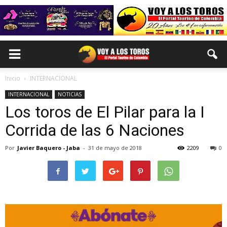
Inicio
INTERNACIONAL
INTERNACIONAL
NOTICIAS
Los toros de El Pilar para la I
Corrida de las 6 Naciones
Por
Javier Baquero - Jaba
-
31 de mayo de 2018
2209
0