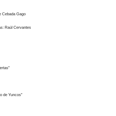
 de Cebada Gago
as: Raúl Cervantes
ertas”
do de Yuncos”