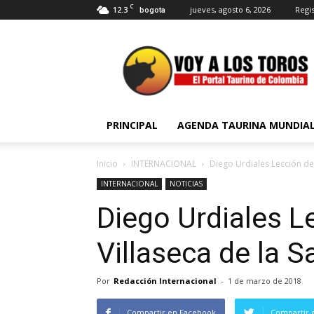
C
12.3
jueves, agosto 6, 2026
Regis
bogota
Voy
a
Los
Toros
PRINCIPAL
AGENDA TAURINA MUNDIA
Inicio
INTERNACIONAL
Diego Urdiales Lección de
INTERNACIONAL
NOTICIAS
Diego Urdiales L
Villaseca de la S
Por
Redacción Internacional
-
1 de marzo de 2018
Compartir en Facebook
Compartir 