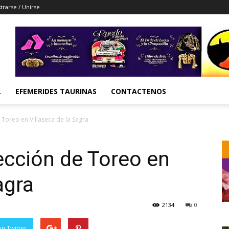
trarse / Unirse
L
EFEMERIDES TAURINAS
CONTACTENOS
 Toreo en Villaseca de la Sagra
ección de Toreo en
agra
2134
0
en Twitter