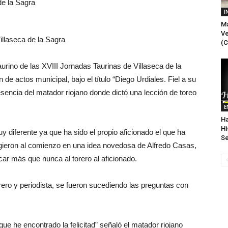
de la Sagra
I
Ma
Ve
illaseca de la Sagra
(C
-taurino de las XVIII Jornadas Taurinas de Villaseca de la
de actos municipal, bajo el título “Diego Urdiales. Fiel a su
esencia del matador riojano donde dictó una lección de toreo
E
Ha
Hi
 diferente ya que ha sido el propio aficionado el que ha
Se
cogieron al comienzo en una idea novedosa de Alfredo Casas,
ar más que nunca al torero al aficionado.
rero y periodista, se fueron sucediendo las preguntas con
ue he encontrado la felicitad” señaló el matador riojano