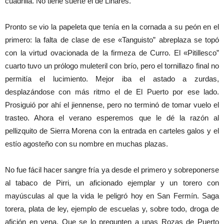
cuadrilla. No tiene suerte el de Linares.
Pronto se vio la papeleta que tenía en la cornada a su peón en el
primero: la falta de clase de ese «Tanguisto” abreplaza se topó
con la virtud ovacionada de la firmeza de Curro. El «Pitillesco”
cuarto tuvo un prólogo muleteril con brío, pero el tornillazo final no
permitía el lucimiento. Mejor iba el astado a zurdas,
desplazándose con más ritmo el de El Puerto por ese lado.
Prosiguió por ahí el jiennense, pero no terminó de tomar vuelo el
trasteo. Ahora el verano esperemos que le dé la razón al
pellizquito de Sierra Morena con la entrada en carteles galos y el
estío agosteño con su nombre en muchas plazas.
No fue fácil hacer sangre fría ya desde el primero y sobreponerse
al tabaco de Pirri, un aficionado ejemplar y un torero con
mayúsculas al que la vida le peligró hoy en San Fermín. Saga
torera, plata de ley, ejemplo de escuelas y, sobre todo, droga de
afición en vena. Que se lo pregunten a unas Rozas de Puerto