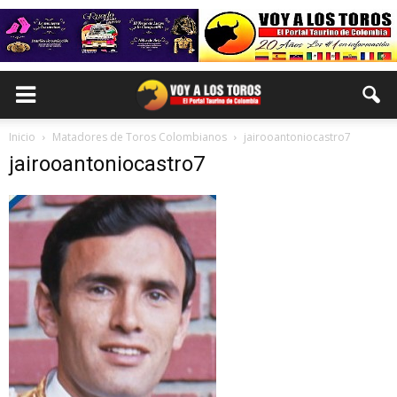
Inicio
Matadores de Toros Colombianos
jairooantoniocastro7
jairooantoniocastro7