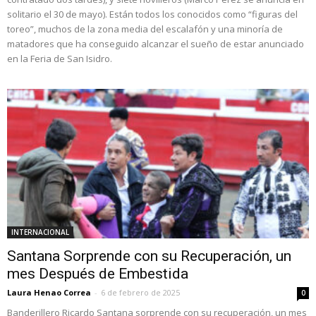
solitario el 30 de mayo). Están todos los conocidos como “figuras del
toreo”, muchos de la zona media del escalafón y una minoría de
matadores que ha conseguido alcanzar el sueño de estar anunciado
en la Feria de San Isidro.
INTERNACIONAL
Santana Sorprende con su Recuperación, un
mes Después de Embestida
Laura Henao Correa
-
6 de febrero de 2025
0
Banderillero Ricardo Santana sorprende con su recuperación, un mes