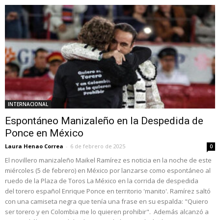
INTERNACIONAL
Espontáneo Manizaleño en la Despedida de
Ponce en México
Laura Henao Correa
-
6 de febrero de 2025
0
El novillero manizaleño Maikel Ramírez es noticia en la noche de este
miércoles (5 de febrero) en México por lanzarse como espontáneo al
ruedo de la Plaza de Toros La México en la corrida de despedida
del torero español Enrique Ponce en territorio 'manito'. Ramírez saltó
con una camiseta negra que tenía una frase en su espalda: "Quiero
ser torero y en Colombia me lo quieren prohibir". Además alcanzó a