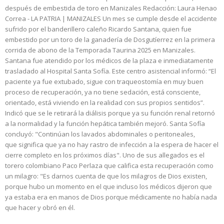
después de embestida de toro en Manizales Redacción: Laura Henao
Correa - LA PATRIA | MANIZALES Un mes se cumple desde el accidente
sufrido por el banderillero caleño Ricardo Santana, quien fue
embestido por un toro de la ganadería de Dosgutíerrez en la primera
corrida de abono de la Temporada Taurina 2025 en Manizales.
Santana fue atendido por los médicos de la plaza e inmediatamente
trasladado al Hospital Santa Sofía. Este centro asistencial informó: “El
paciente ya fue extubado, sigue con traqueostomía en muy buen
proceso de recuperación, ya no tiene sedación, está consciente,
orientado, está viviendo en la realidad con sus propios sentidos”.
Indicó que se le retirará la diálisis porque ya su función renal retornó
a la normalidad y la función hepática también mejoró. Santa Sofía
concluyó: "Continúan los lavados abdominales o peritoneales,
que significa que ya no hay rastro de infección a la espera de hacer el
cierre completo en los próximos días". Uno de sus allegados es el
torero colombiano Paco Perlaza que califica esta recuperación como
un milagro: "Es darnos cuenta de que los milagros de Dios existen,
porque hubo un momento en el que incluso los médicos dijeron que
ya estaba era en manos de Dios porque médicamente no había nada
que hacer y obró en él.