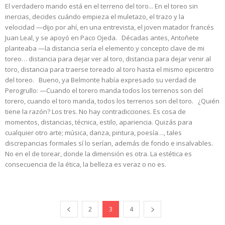
El verdadero mando está en el terreno del toro... En el toreo sin
inercias, decides cuándo empieza el muletazo, el trazo y la
velocidad —dijo por ahí, en una entrevista, el joven matador francés
Juan Leal, y se apoyó en Paco Ojeda. Décadas antes, Antoñete
planteaba —la distancia sería el elemento y concepto clave de mi
toreo… distancia para dejar ver al toro, distancia para dejar venir al
toro, distancia para traerse toreado al toro hasta el mismo epicentro
del toreo. Bueno, ya Belmonte había expresado su verdad de
Perogrullo: —Cuando el torero manda todos los terrenos son del
torero, cuando el toro manda, todos los terrenos son del toro. ¿Quién
tiene la razón? Los tres. No hay contradicciones. Es cosa de
momentos, distancias, técnica, estilo, apariencia. Quizás para
cualquier otro arte; música, danza, pintura, poesía…, tales
discrepancias formales sí lo serían, además de fondo e insalvables.
No en el de torear, donde la dimensión es otra. La estética es
consecuencia de la ética, la belleza es veraz o no es.
2
3
4