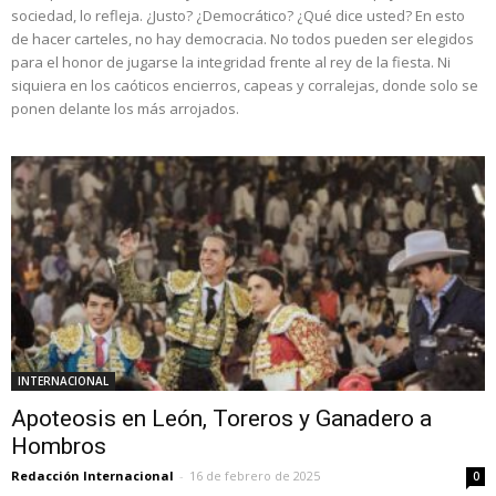
sociedad, lo refleja. ¿Justo? ¿Democrático? ¿Qué dice usted? En esto
de hacer carteles, no hay democracia. No todos pueden ser elegidos
para el honor de jugarse la integridad frente al rey de la fiesta. Ni
siquiera en los caóticos encierros, capeas y corralejas, donde solo se
ponen delante los más arrojados.
INTERNACIONAL
Apoteosis en León, Toreros y Ganadero a
Hombros
Redacción Internacional
-
16 de febrero de 2025
0