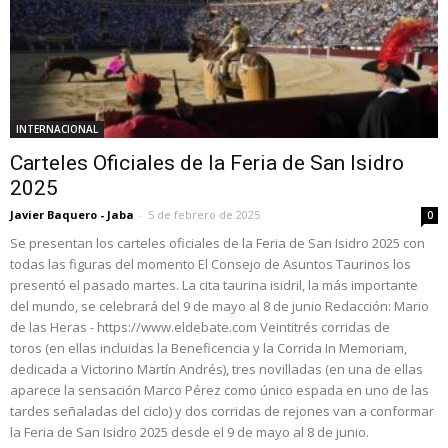
INTERNACIONAL
Carteles Oficiales de la Feria de San Isidro
2025
Javier Baquero - Jaba
-
5 de febrero de 2025
0
Se presentan los carteles oficiales de la Feria de San Isidro 2025 con
todas las figuras del momento El Consejo de Asuntos Taurinos los
presentó el pasado martes. La cita taurina isidril, la más importante
del mundo, se celebrará del 9 de mayo al 8 de junio Redacción: Mario
de las Heras - https://www.eldebate.com Veintitrés corridas de
toros (en ellas incluidas la Beneficencia y la Corrida In Memoriam,
dedicada a Victorino Martín Andrés), tres novilladas (en una de ellas
aparece la sensación Marco Pérez como único espada en uno de las
tardes señaladas del ciclo) y dos corridas de rejones van a conformar
la Feria de San Isidro 2025 desde el 9 de mayo al 8 de junio.