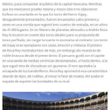
México, para conquistar al público de la capital mexicana. Mientras
que los mexicanos Joselito Adame y Arturo Gilio II no obtuvieron
trofeos en una tarde en la que los toros del hierro Xajay,
desigualmente presentados, fueron encastados salvo primero y
sexto en una corrida que registró tres cuartos de entrada, en un aforo
de 41.000 lugares. En un febrero de planetas alineados a Andrés Roca
Rey le tocaron en suerte dos toros ideales para su propuesta de
toreo perfilado, sin cargar la suerte ni asomarse al contrario. Los toros
de Xajay eran ejemplares con casta, emoción y nobleza. El primero
de Roca Rey mostraba kilos de más, sin embargo dio muestras de
noble bravura desde el primer tercio. El peruano gustó con el capote
en una tanda de medias verónicas destempladas, sí hacía dentro, a la
que siguió otra de chicuelinas sin ajustarse. El toro apretaba la
escapada de los banderilleros. Roca Rey aprovechó esa característica
citando de lejos, de rodillas, al iniciar la fase de muleta. Ahí acabo el
espada de exprimir las bondades de su rival.