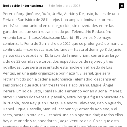
Redacción Internacional
-
6 de febrero de 2025
0
Perera, Borja Jiménez, Rufo, Ureña, Adrián y De Justo, bases de una
Feria de San Isidro de 28 festejos Una amplia nómina de toreros
tendrá su oportunidad en un largo ciclo, sin novedades entre las
ganaderías, que será retransmitido por Telemadrid Redacción:
Antonio Lorca - https://elpais.com Madrid - El viernes 9 de mayo
comienza la Feria de San Isidro de 2025 que se prolongará de manera
continuada —con descansos los lunes— hasta el domingo 8 de junio,
y siete días después, el 15, la corrida In memoriam, cerrará un largo
ciclo de 23 corridas de toros, dos espectáculos de rejoneo y tres
novilladas, que será presentado esta noche en el ruedo de Las
Ventas, en una gala organizada por Plaza 1. El serial, que será
retransmitido por la cadena autonómica Telemadrid, descansa en
seis toreros que actuarán tres tardes: Paco Ureña, Miguel Ángel
Perera, Emilio de Justo, Tomás Rufo, Fernando Adrián y Borja Jiménez;
otros 13 harán dos veces el paseíllo, entre los que figuran Morante de
la Puebla, Roca Rey, Juan Ortega, Alejandro Talavante, Pablo Aguado,
Daniel Luque, Castella, Manuel Escribano y Fernando Robleño, y el
resto, hasta un total de 23, tendrá una sola oportunidad; a todos ellos
hay que añadir 5 rejoneadores (Diego Ventura es el único que está
contratado dos tardes), y siete novilleros (Marco Pérez se anuncia en