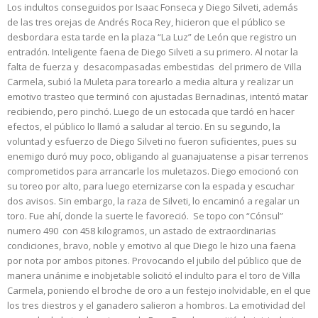
Los indultos conseguidos por Isaac Fonseca y Diego Silveti, además
de las tres orejas de Andrés Roca Rey, hicieron que el público se
desbordara esta tarde en la plaza “La Luz” de León que registro un
entradón. Inteligente faena de Diego Silveti a su primero. Al notar la
falta de fuerza y desacompasadas embestidas del primero de Villa
Carmela, subió la Muleta para torearlo a media altura y realizar un
emotivo trasteo que terminó con ajustadas Bernadinas, intentó matar
recibiendo, pero pinchó. Luego de un estocada que tardó en hacer
efectos, el público lo llamó a saludar al tercio. En su segundo, la
voluntad y esfuerzo de Diego Silveti no fueron suficientes, pues su
enemigo duró muy poco, obligando al guanajuatense a pisar terrenos
comprometidos para arrancarle los muletazos. Diego emocionó con
su toreo por alto, para luego eternizarse con la espada y escuchar
dos avisos. Sin embargo, la raza de Silveti, lo encaminó a regalar un
toro. Fue ahí, donde la suerte le favoreció. Se topo con “Cónsul”
numero 490 con 458 kilogramos, un astado de extraordinarias
condiciones, bravo, noble y emotivo al que Diego le hizo una faena
por nota por ambos pitones. Provocando el jubilo del público que de
manera unánime e inobjetable solicitó el indulto para el toro de Villa
Carmela, poniendo el broche de oro a un festejo inolvidable, en el que
los tres diestros y el ganadero salieron a hombros. La emotividad del