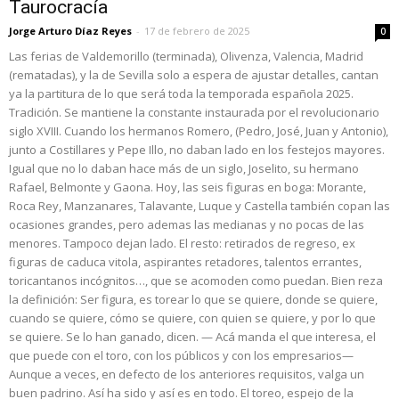
Taurocracía
Jorge Arturo Díaz Reyes
-
17 de febrero de 2025
0
Las ferias de Valdemorillo (terminada), Olivenza, Valencia, Madrid
(rematadas), y la de Sevilla solo a espera de ajustar detalles, cantan
ya la partitura de lo que será toda la temporada española 2025.
Tradición. Se mantiene la constante instaurada por el revolucionario
siglo XVIII. Cuando los hermanos Romero, (Pedro, José, Juan y Antonio),
junto a Costillares y Pepe Illo, no daban lado en los festejos mayores.
Igual que no lo daban hace más de un siglo, Joselito, su hermano
Rafael, Belmonte y Gaona. Hoy, las seis figuras en boga: Morante,
Roca Rey, Manzanares, Talavante, Luque y Castella también copan las
ocasiones grandes, pero ademas las medianas y no pocas de las
menores. Tampoco dejan lado. El resto: retirados de regreso, ex
figuras de caduca vitola, aspirantes retadores, talentos errantes,
toricantanos incógnitos…, que se acomoden como puedan. Bien reza
la definición: Ser figura, es torear lo que se quiere, donde se quiere,
cuando se quiere, cómo se quiere, con quien se quiere, y por lo que
se quiere. Se lo han ganado, dicen. — Acá manda el que interesa, el
que puede con el toro, con los públicos y con los empresarios—
Aunque a veces, en defecto de los anteriores requisitos, valga un
buen padrino. Así ha sido y así es en todo. El toreo, espejo de la