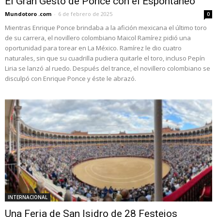
El Gran Gesto de Ponce con el Espontáneo
Mundotoro .com
-
6 de febrero de 2025
0
Mientras Enrique Ponce brindaba a la afición mexicana el último toro
de su carrera, el novillero colombiano Maicol Ramírez pidió una
oportunidad para torear en La México. Ramírez le dio cuatro
naturales, sin que su cuadrilla pudiera quitarle el toro, incluso Pepín
Liria se lanzó al ruedo. Después del trance, el novillero colombiano se
disculpó con Enrique Ponce y éste le abrazó.
INTERNACIONAL
Una Feria de San Isidro de 28 Festejos