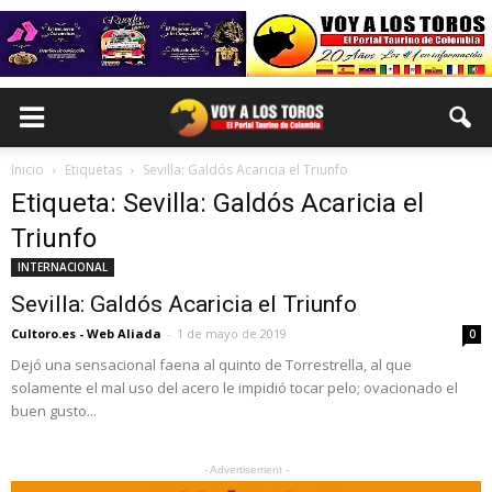
Inicio
Etiquetas
Sevilla: Galdós Acaricia el Triunfo
Etiqueta: Sevilla: Galdós Acaricia el
Triunfo
INTERNACIONAL
Sevilla: Galdós Acaricia el Triunfo
Cultoro.es - Web Aliada
-
1 de mayo de 2019
0
Dejó una sensacional faena al quinto de Torrestrella, al que
solamente el mal uso del acero le impidió tocar pelo; ovacionado el
buen gusto...
- Advertisement -