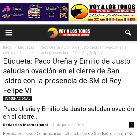
Inicio
Etiquetas
Paco Ureña y Emilio de Justo saludan ovación en el
cierre de San Isidro con la presencia de SM el Rey Felipe VI
Etiqueta: Paco Ureña y Emilio de Justo
saludan ovación en el cierre de San
Isidro con la presencia de SM el Rey
Felipe VI
INTERNACIONAL
Paco Ureña y Emilio de Justo saludan ovación
en el cierre...
Redacción Internacional
-
11 de junio de 2018
0
Redacción: Teseo Comunicación Última tarde de San Isidro con un “No