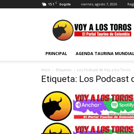
C
15.1
viernes, agosto 7, 2026
Regi
bogota
Voy
a
Los
Toros
PRINCIPAL
AGENDA TAURINA MUNDIA
Inicio
Etiquetas
Los Podcast de Voy a los Toros
Etiqueta: Los Podcast 