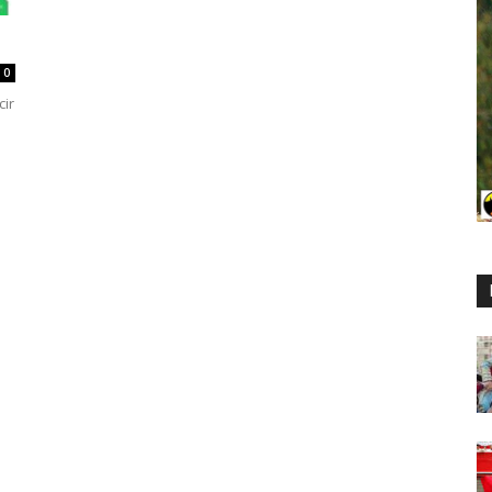
0
cir