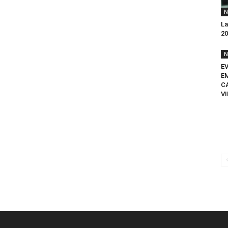
N
La
20
N
E
E
C
VI