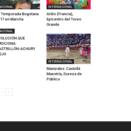
ACIONAL
INTERNACIONAL
 Temporada Bogotana
Arlés (Francia),
17 en Marcha
Epicentro del Toreo
Grande
ACIONAL
VOLUCIÓN QUE
MOCIONA:
ASTRILLÓN-ACHURY
EJO
INTERNACIONAL
Manizales: Castellá
Maestría, Dureza de
Público