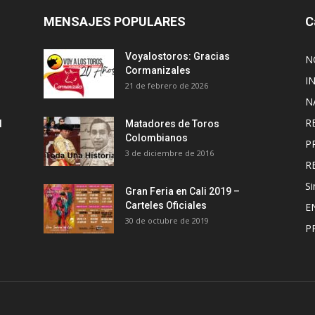
MENSAJES POPULARES
C
Voyalostoros: Gracias
N
Cormanizales
I
21 de febrero de 2026
N
R
l
Matadores de Toros
Colombianos
P
3 de diciembre de 2016
R
Si
Gran Feria en Cali 2019 –
Carteles Oficiales
E
30 de octubre de 2019
P