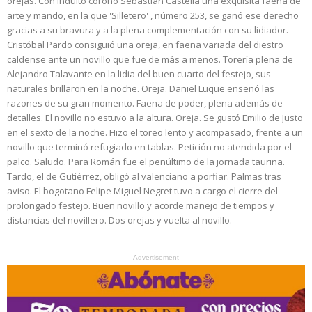
orejas. Con indulto coronó Sebastián Castella una exquisita faena de
arte y mando, en la que 'Silletero' , número 253, se ganó ese derecho
gracias a su bravura y a la plena complementación con su lidiador.
Cristóbal Pardo consiguió una oreja, en faena variada del diestro
caldense ante un novillo que fue de más a menos. Torería plena de
Alejandro Talavante en la lidia del buen cuarto del festejo, sus
naturales brillaron en la noche. Oreja. Daniel Luque enseñó las
razones de su gran momento. Faena de poder, plena además de
detalles. El novillo no estuvo a la altura. Oreja. Se gustó Emilio de Justo
en el sexto de la noche. Hizo el toreo lento y acompasado, frente a un
novillo que terminó refugiado en tablas. Petición no atendida por el
palco. Saludo. Para Román fue el penúltimo de la jornada taurina.
Tardo, el de Gutiérrez, obligó al valenciano a porfiar. Palmas tras
aviso. El bogotano Felipe Miguel Negret tuvo a cargo el cierre del
prolongado festejo. Buen novillo y acorde manejo de tiempos y
distancias del novillero. Dos orejas y vuelta al novillo.
- Advertisement -