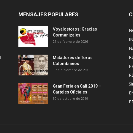
MENSAJES POPULARES
C
Voyalostoros: Gracias
N
Cormanizales
I
21 de febrero de 2026
N
R
l
Matadores de Toros
Colombianos
P
3 de diciembre de 2016
R
Si
Gran Feria en Cali 2019 –
Carteles Oficiales
E
30 de octubre de 2019
P