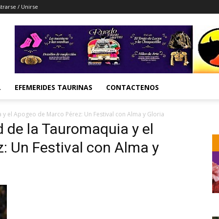
trarse / Unirse
L
EFEMERIDES TAURINAS
CONTACTENOS
 y el Apogeo de Marco Pérez: Un Festival con Alma y Gloria
d de la Tauromaquia y el
: Un Festival con Alma y