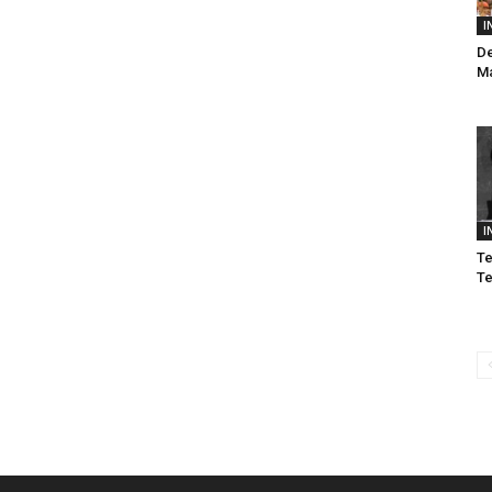
I
De
Ma
I
Te
Te