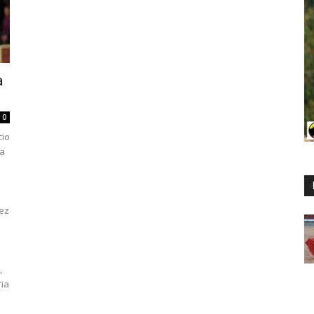
a
0
cio
na
rez
,
ria