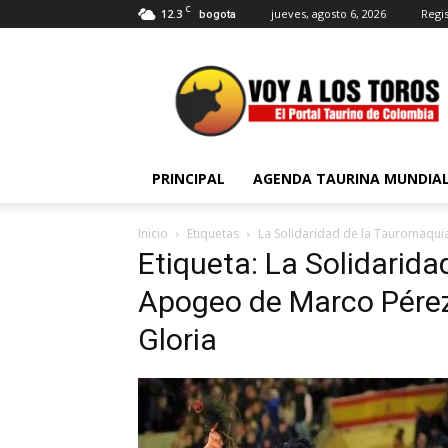
C
12.3
jueves, agosto 6, 2026
Regis
bogota
Voy
a
Los
Toros
PRINCIPAL
AGENDA TAURINA MUNDIA
Inicio
Etiquetas
La Solidaridad de la Tauromaquia
Etiqueta: La Solidarida
Apogeo de Marco Pérez
Gloria