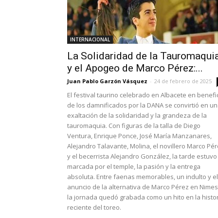
INTERNACIONAL
La Solidaridad de la Tauromaqui
y el Apogeo de Marco Pérez:...
Juan Pablo Garzón Vásquez
-
24 de febrero de 2025
El festival taurino celebrado en Albacete en benefi
de los damnificados por la DANA se convirtió en u
exaltación de la solidaridad y la grandeza de la
tauromaquia. Con figuras de la talla de Diego
Ventura, Enrique Ponce, José María Manzanares,
Alejandro Talavante, Molina, el novillero Marco Pé
y el becerrista Alejandro González, la tarde estuvo
marcada por el temple, la pasión y la entrega
absoluta. Entre faenas memorables, un indulto y el
anuncio de la alternativa de Marco Pérez en Nimes
la jornada quedó grabada como un hito en la histo
reciente del toreo.