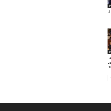
I
El
R
La
La
C