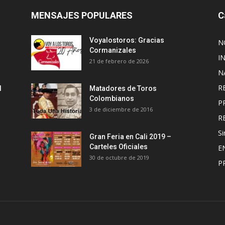
MENSAJES POPULARES
C
Voyalostoros: Gracias
N
Cormanizales
I
21 de febrero de 2026
N
R
l
Matadores de Toros
Colombianos
P
3 de diciembre de 2016
R
Si
Gran Feria en Cali 2019 –
Carteles Oficiales
E
30 de octubre de 2019
P