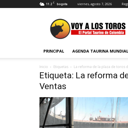
C
11.2
viernes, agosto 7, 2026
Regi
bogota
Voy
a
Los
Toros
PRINCIPAL
AGENDA TAURINA MUNDIA
Inicio
Etiquetas
La reforma de la plaza de toros 
Etiqueta: La reforma de
Ventas