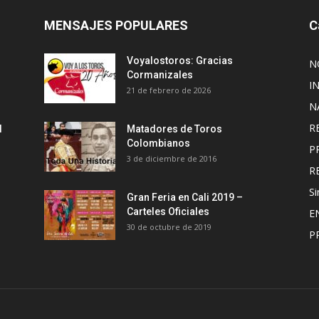
MENSAJES POPULARES
C
Voyalostoros: Gracias
N
Cormanizales
I
21 de febrero de 2026
N
R
l
Matadores de Toros
Colombianos
P
3 de diciembre de 2016
R
Si
Gran Feria en Cali 2019 –
Carteles Oficiales
E
30 de octubre de 2019
P