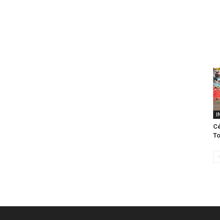
I
Cé
To