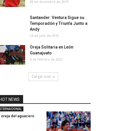
28 de diciembre de 2019
Santander: Ventura Sigue su
Temporadón y Triunfa Junto a
Andy
24 de julio de 2019
Oreja Solitaria en León
Guanajuato
6 de febrero de 2022
Cargar mas
HOT NEWS
NTERNACIONAL
 oreja del aguacero