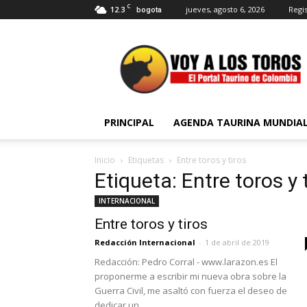
C
12.3
jueves, agosto 6, 2026
Regis
bogota
Voy
a
Los
Toros
PRINCIPAL
AGENDA TAURINA MUNDIA
Inicio
Etiquetas
Entre toros y tiros
Etiqueta: Entre toros y 
INTERNACIONAL
Entre toros y tiros
Redacción Internacional
-
1 de abril de 2019
Redacción: Pedro Corral - www.larazon.es El
proponerme a escribir mi nueva obra sobre la
Guerra Civil, me asaltó con fuerza el deseo de
dedicar un...