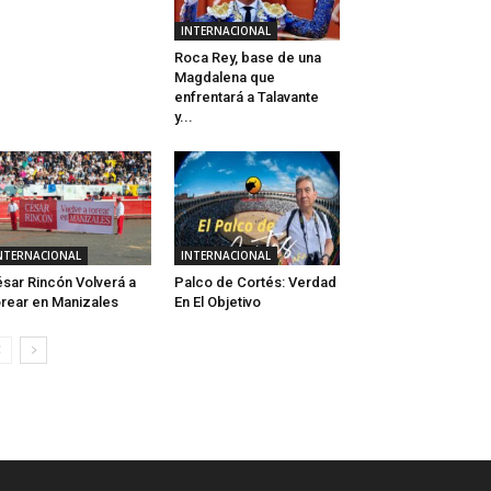
INTERNACIONAL
Roca Rey, base de una
Magdalena que
enfrentará a Talavante
y...
NTERNACIONAL
INTERNACIONAL
sar Rincón Volverá a
Palco de Cortés: Verdad
rear en Manizales
En El Objetivo