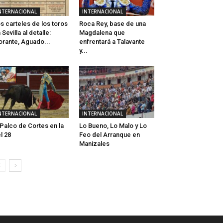
NTERNACIONAL
INTERNACIONAL
s carteles de los toros
Roca Rey, base de una
 Sevilla al detalle:
Magdalena que
rante, Aguado...
enfrentará a Talavante
y...
NTERNACIONAL
INTERNACIONAL
 Palco de Cortes en la
Lo Bueno, Lo Malo y Lo
l 28
Feo del Arranque en
Manizales