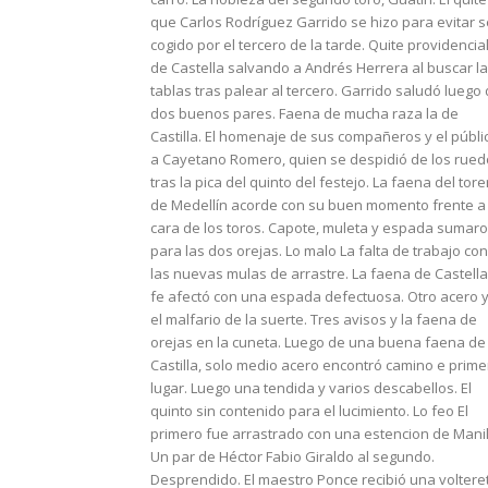
que Carlos Rodríguez Garrido se hizo para evitar s
cogido por el tercero de la tarde. Quite providencia
de Castella salvando a Andrés Herrera al buscar l
tablas tras palear al tercero. Garrido saludó luego
dos buenos pares. Faena de mucha raza la de
Castilla. El homenaje de sus compañeros y el públi
a Cayetano Romero, quien se despidió de los rue
tras la pica del quinto del festejo. La faena del tore
de Medellín acorde con su buen momento frente a 
cara de los toros. Capote, muleta y espada sumar
para las dos orejas. Lo malo La falta de trabajo con
las nuevas mulas de arrastre. La faena de Castella
fe afectó con una espada defectuosa. Otro acero 
el malfario de la suerte. Tres avisos y la faena de
orejas en la cuneta. Luego de una buena faena de
Castilla, solo medio acero encontró camino e prime
lugar. Luego una tendida y varios descabellos. El
quinto sin contenido para el lucimiento. Lo feo El
primero fue arrastrado con una estencion de Manil
Un par de Héctor Fabio Giraldo al segundo.
Desprendido. El maestro Ponce recibió una voltere