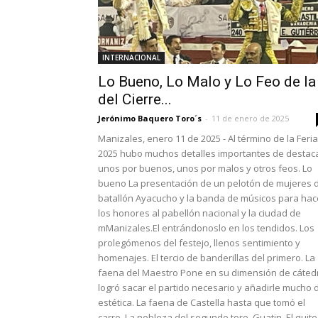
INTERNACIONAL
Lo Bueno, Lo Malo y Lo Feo de la
del Cierre...
Jerónimo Baquero Toro´s
-
11 de enero de 2025
Manizales, enero 11 de 2025 - Al término de la Feria
2025 hubo muchos detalles importantes de destaca
unos por buenos, unos por malos y otros feos. Lo
bueno La presentación de un pelotón de mujeres 
batallón Ayacucho y la banda de músicos para hac
los honores al pabellón nacional y la ciudad de
mManizales.El entrándonoslo en los tendidos. Los
prolegómenos del festejo, llenos sentimiento y
homenajes. El tercio de banderillas del primero. La
faena del Maestro Pone en su dimensión de cáted
logró sacar el partido necesario y añadirle mucho 
estética. La faena de Castella hasta que tomó el
carro. La nobleza del segundo toro, Guatin. El quite