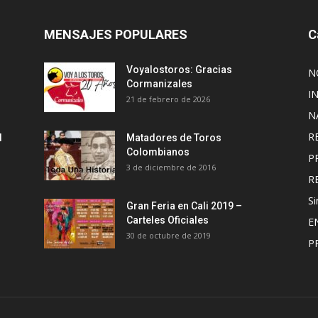
MENSAJES POPULARES
C
Voyalostoros: Gracias
N
Cormanizales
I
21 de febrero de 2026
N
R
l
Matadores de Toros
Colombianos
P
3 de diciembre de 2016
R
Si
Gran Feria en Cali 2019 –
Carteles Oficiales
E
30 de octubre de 2019
P