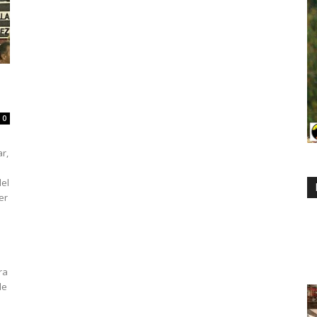
0
r,
del
er
ra
de