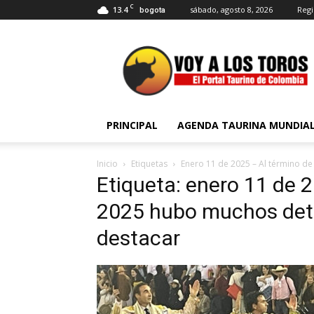
C
13.4
sábado, agosto 8, 2026
Regi
bogota
Voy
a
Los
Toros
PRINCIPAL
AGENDA TAURINA MUNDIA
Inicio
Etiquetas
Enero 11 de 2025 – Al término de
Etiqueta: enero 11 de 2
2025 hubo muchos deta
destacar