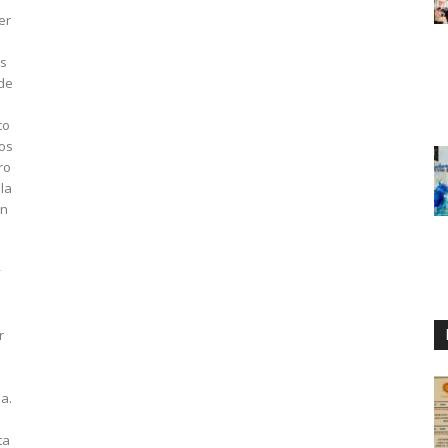
er
l
as
 de
co
dos
ro
la
on
y
r
a.
ta