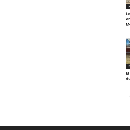
I
Lo
en
Mo
I
El
de