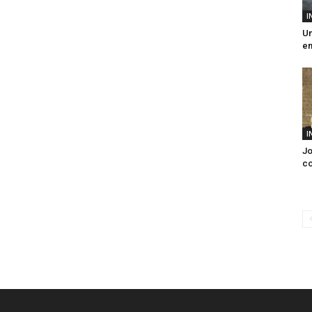
I
Un
en
I
Jo
co