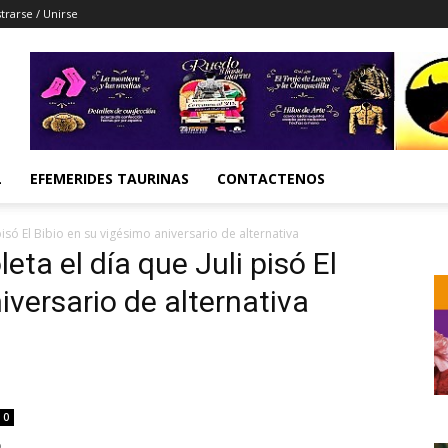
trarse / Unirse
L
EFEMERIDES TAURINAS
CONTACTENOS
 pisó El Bibio en su vigésimo aniversario de alternativa
leta el día que Juli pisó El
iversario de alternativa
0
o