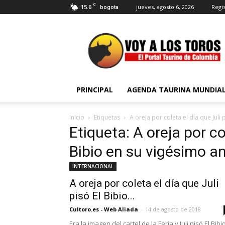
C
15.6
jueves, agosto 6, 2026
Regis
bogota
Voy
a
Los
Toros
PRINCIPAL
AGENDA TAURINA MUNDIA
Inicio
Etiquetas
A oreja por coleta el día que Juli
Etiqueta: A oreja por co
Bibio en su vigésimo an
INTERNACIONAL
A oreja por coleta el día que Juli
pisó El Bibio...
Cultoro.es - Web Aliada
-
14 de agosto de 2018
Era la imagen del cartel de la Feria y Juli pisó El Bibi