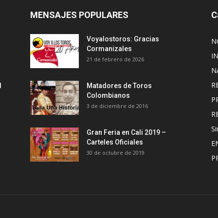
MENSAJES POPULARES
C
Voyalostoros: Gracias
N
Cormanizales
I
21 de febrero de 2026
N
R
l
Matadores de Toros
Colombianos
P
3 de diciembre de 2016
R
Si
Gran Feria en Cali 2019 –
Carteles Oficiales
E
30 de octubre de 2019
P