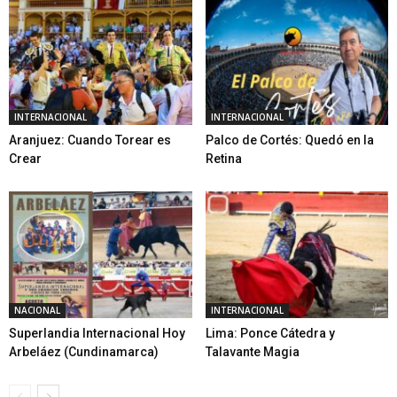
INTERNACIONAL
INTERNACIONAL
Aranjuez: Cuando Torear es
Palco de Cortés: Quedó en la
Crear
Retina
NACIONAL
INTERNACIONAL
Superlandia Internacional Hoy
Lima: Ponce Cátedra y
Arbeláez (Cundinamarca)
Talavante Magia