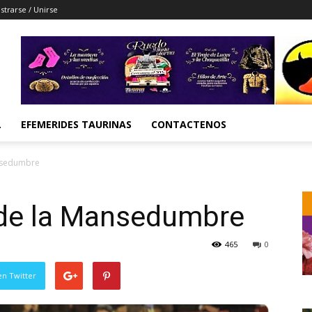
strarse / Unirse
L
EFEMERIDES TAURINAS
CONTACTENOS
ansedumbre
o de la Mansedumbre
465
0
en Twitter