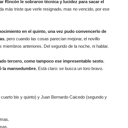
r Rincón le sobraron técnica y lucidez para sacar el
a más triste que verle resignado, mas no vencido, por ese
nocimiento en el quinto, una vez pudo convencerlo de
las
, pero cuando las cosas parecían mejorar, el novillo
s miembros anteriores. Del segundo de la noche, ni hablar.
ajado tercero, como tampoco ese impresentable sexto.
rgó la mansedumbre.
Está claro: se busca un toro bravo.
, cuarto bis y quinto) y Juan Bernardo Caicedo (segundo y
lmas.
lmas.