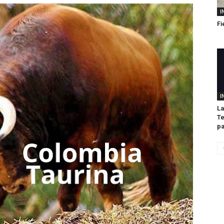
I
Fi
I
La
Te
pa