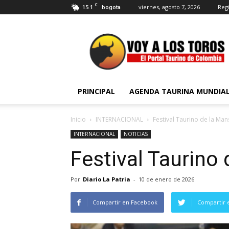
C
15.1
viernes, agosto 7, 2026
Regi
bogota
Voy
a
Los
Toros
PRINCIPAL
AGENDA TAURINA MUNDIA
Inicio
INTERNACIONAL
Festival Taurino de la M
INTERNACIONAL
NOTICIAS
Festival Taurin
Por
Diario La Patria
-
10 de enero de 2026
Compartir en Facebook
Compartir 