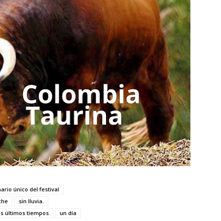
ario único del festival
che
sin lluvia.
os últimos tiempos
un día