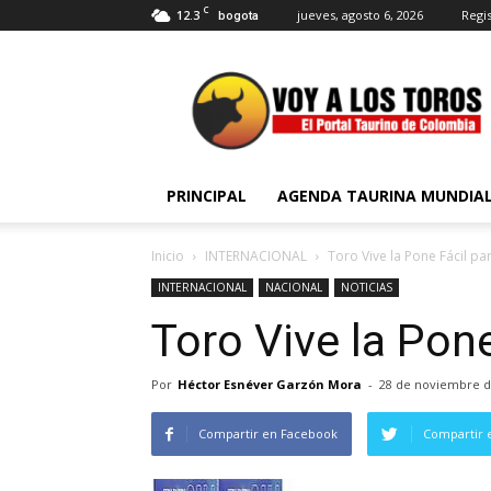
C
12.3
jueves, agosto 6, 2026
Regis
bogota
Voy
a
Los
Toros
PRINCIPAL
AGENDA TAURINA MUNDIA
Inicio
INTERNACIONAL
Toro Vive la Pone Fácil pa
INTERNACIONAL
NACIONAL
NOTICIAS
Toro Vive la Pone
Por
Héctor Esnéver Garzón Mora
-
28 de noviembre d
Compartir en Facebook
Compartir 