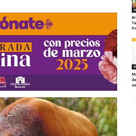
I
Br
Ta
Pr
I
Ma
de
si