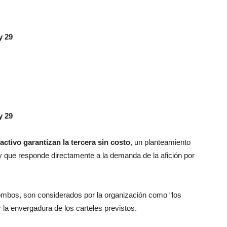
y 29
y 29
ctivo garantizan la tercera sin costo
, un planteamiento
 y que responde directamente a la demanda de la afición por
 combos, son considerados por la organización como “los
r la envergadura de los carteles previstos.