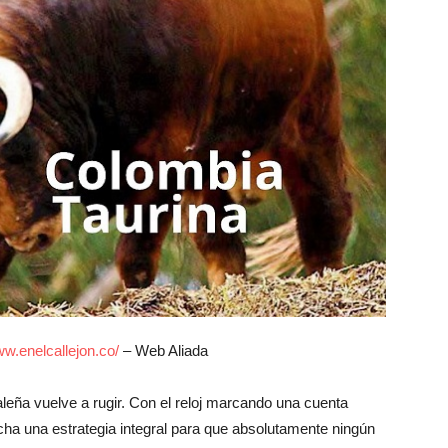
w.enelcallejon.co/
– Web Aliada
aleña vuelve a rugir. Con el reloj marcando una cuenta
cha una estrategia integral para que absolutamente ningún