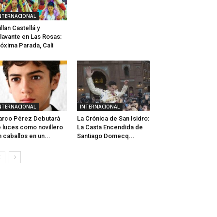
NTERNACIONAL
illan Castellá y
lavante en Las Rosas:
óxima Parada, Cali
NTERNACIONAL
INTERNACIONAL
rco Pérez Debutará
La Crónica de San Isidro:
 luces como novillero
La Casta Encendida de
n caballos en un...
Santiago Domecq...