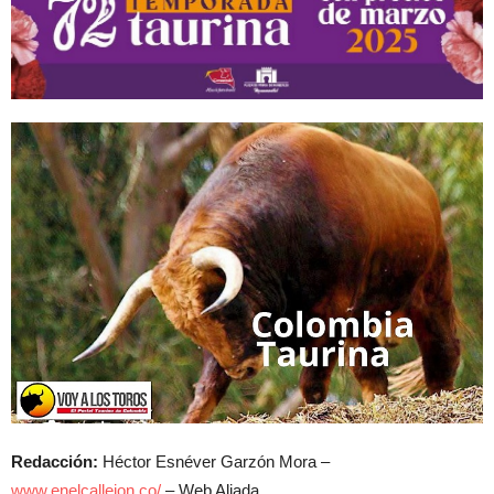
Redacción:
Héctor Esnéver Garzón Mora –
www.enelcallejon.co/
– Web Aliada