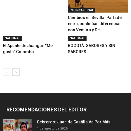
INTERNACIONAL
Cambios en Sevilla: Parladé
entra, continúan diferencias
con Ventura y De...
NACIONAL
NACIONAL
El Apunte de Juangui: “Me
BOGOTÁ: SABORES Y SIN
gusta” Colombo
SABORES
RECOMENDACIONES DEL EDITOR
Cebreros: Juan de Castilla Va Por Más
1 de agosto de 2026