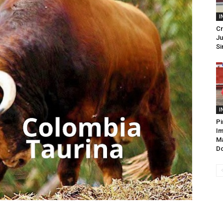
I
Cr
Ju
Si
I
Pi
Im
M
Do