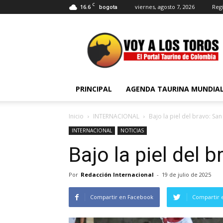
C
16.6
viernes, agosto 7, 2026
Regi
bogota
Voy
a
Los
Toros
PRINCIPAL
AGENDA TAURINA MUNDIA
Inicio
INTERNACIONAL
Bajo la piel del bravo: Sa
INTERNACIONAL
NOTICIAS
Bajo la piel del 
Por
Redacción Internacional
-
19 de julio de 2025
Compartir en Facebook
Compartir 