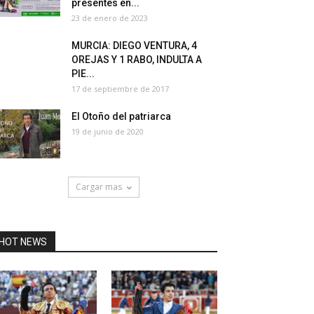
presentes en...
23 de enero de 2023
MURCIA: DIEGO VENTURA, 4
OREJAS Y 1 RABO, INDULTA A
PIE...
17 de septiembre de 2017
El Otoño del patriarca
19 de junio de 2020
Cargar mas
HOT NEWS