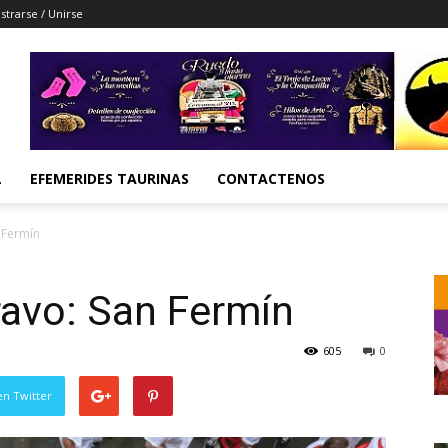
strarse / Unirse
L
EFEMERIDES TAURINAS
CONTACTENOS
n Fermín
bravo: San Fermín
605
0
en Twitter