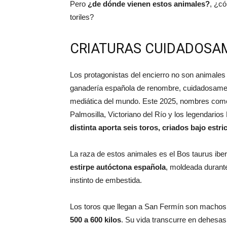
Pero
¿de dónde vienen estos animales?
, ¿có
toriles?
CRIATURAS CUIDADOSA
Los protagonistas del encierro no son animale
ganadería española de renombre, cuidadosamente
mediática del mundo. Este 2025, nombres como
Palmosilla, Victoriano del Río y los legendarios
distinta aporta seis toros, criados bajo estri
La raza de estos animales es el Bos taurus iber
estirpe autóctona española
, moldeada durante
instinto de embestida.
Los toros que llegan a San Fermín son machos 
500 a 600 kilos
. Su vida transcurre en dehesa