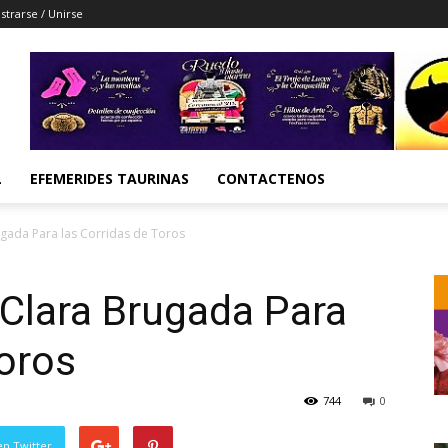
strarse / Unirse
L
EFEMERIDES TAURINAS
CONTACTENOS
ugada Para las Corridas de Toros
Clara Brugada Para
Toros
744
0
en Twitter