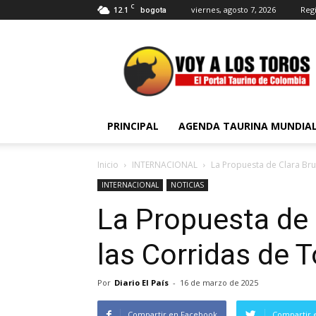
C
12.1
viernes, agosto 7, 2026
Regi
bogota
Voy
a
Los
Toros
PRINCIPAL
AGENDA TAURINA MUNDIA
Inicio
INTERNACIONAL
La Propuesta de Clara Br
INTERNACIONAL
NOTICIAS
La Propuesta de 
las Corridas de 
Por
Diario El País
-
16 de marzo de 2025
Compartir en Facebook
Compartir 