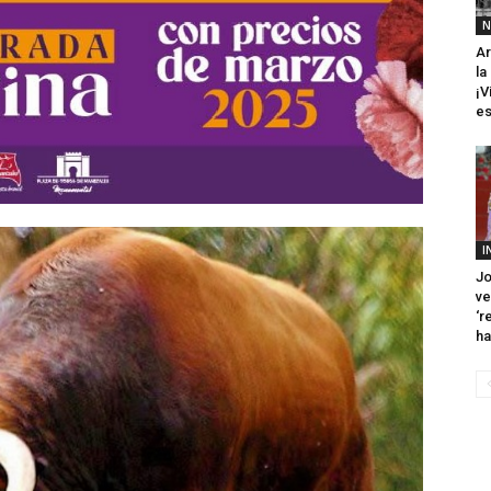
N
Ar
la
¡V
es
I
Jo
ve
‘r
ha