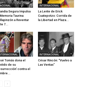
ACIONAL
INTERNACIONAL
andia Segura Impulsa
La Lente de Erick
 Memoria Taurina:
Cuatepotzo: Corrida de
illapinzón a Reventar
la Libertad en Plaza...
te 7...
NTERNACIONAL
INTERNACIONAL
sé Tomás dona el
César Rincón: “Vuelvo a
stido de su
Las Ventas”
esurrección’ contra el
mbre...