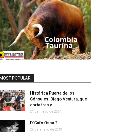
MOST POPULAR
Histórica Puerta de los
Cónsules: Diego Ventura, que
corta tres y...
21 de mayo de 2024
D´Cafo Ossa 2
28 de enero de 2019