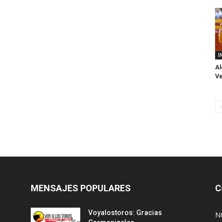
I
Al
Ve
MENSAJES POPULARES
C
Voyalostoros: Gracias
N