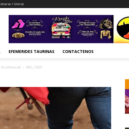
strarse / Unirse
L
EFEMERIDES TAURINAS
CONTACTENOS
 Xicohtencatl
IMG_7830