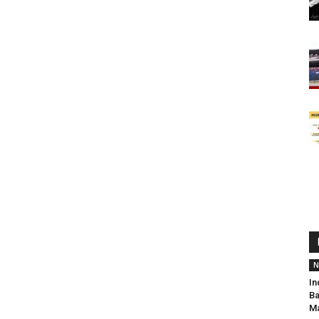
N
In
Ba
Ma