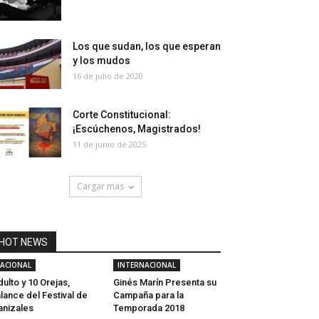
Los que sudan, los que esperan
y los mudos
16 de julio de 2020
Corte Constitucional:
¡Escúchenos, Magistrados!
11 de junio de 2025
Cargar mas
HOT NEWS
ACIONAL
INTERNACIONAL
dulto y 10 Orejas,
Ginés Marín Presenta su
lance del Festival de
Campaña para la
nizales
Temporada 2018