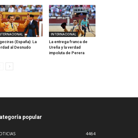
NTERNACIONAL
INTERNACIONAL
geciras (España): La
La entrega franca de
rdad al Desnudo
Ureña y la verdad
impoluta de Perera
ategoría popular
OTICIAS
4464