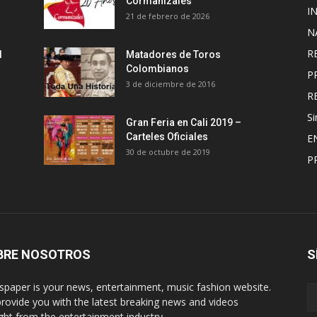
Cormanizales
I
21 de febrero de 2026
N
R
l
Matadores de Toros
Colombianos
P
3 de diciembre de 2016
R
Si
Gran Feria en Cali 2019 –
Carteles Oficiales
E
30 de octubre de 2019
P
BRE NOSOTROS
S
paper is your news, entertainment, music fashion website.
rovide you with the latest breaking news and videos
ight from the entertainment industry.