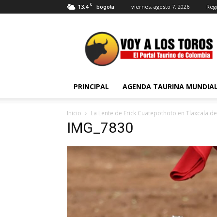
C
13.4
viernes, agosto 7, 2026
Regi
bogota
Voy
a
Los
Toros
PRINCIPAL
AGENDA TAURINA MUNDIA
Inicio
La Lente de Erick Cuatepothoto en Tlaxcala de
IMG_7830