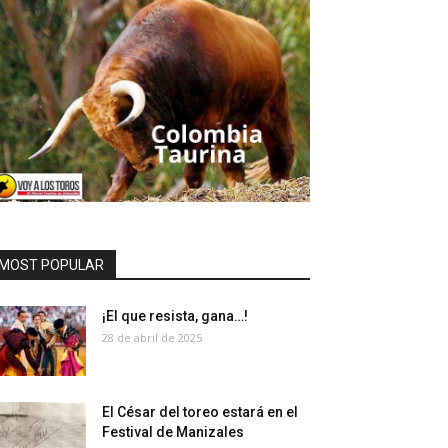
MOST POPULAR
¡El que resista, gana…!
28 de abril de 2025
El César del toreo estará en el
Festival de Manizales