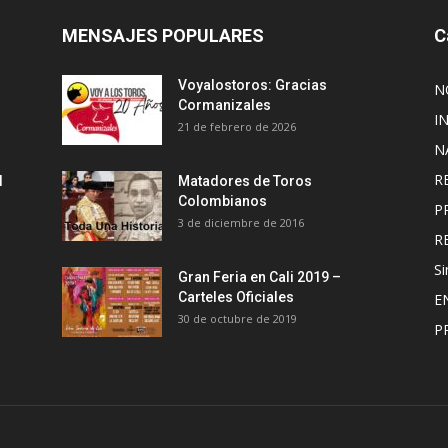
MENSAJES POPULARES
C
Voyalostoros: Gracias
N
Cormanizales
I
21 de febrero de 2026
N
R
l
Matadores de Toros
Colombianos
P
3 de diciembre de 2016
R
Si
Gran Feria en Cali 2019 –
Carteles Oficiales
E
30 de octubre de 2019
P