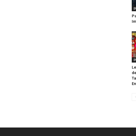
I
Pa
Im
I
Le
de
Ta
En