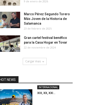
9 de enero de 2026
Marco Pérez Segundo Torero
Más Joven de la Historia de
Salamanca
23 de febrero de 2025
Gran cartel festival benéfico
para la Casa Hogar en Tovar
22 de noviembre de 2024
Cargar mas
HOT NEWS
INTERNACIONAL
XIX, XX, XXI…