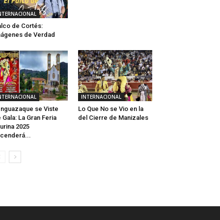
NTERNACIONAL
lco de Cortés:
ágenes de Verdad
NTERNACIONAL
INTERNACIONAL
nguazaque se Viste
Lo Que No se Vio en la
 Gala: La Gran Feria
del Cierre de Manizales
urina 2025
cenderá...