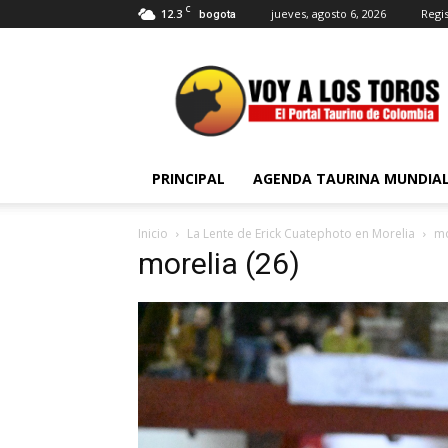
C
12.3
jueves, agosto 6, 2026
Regis
bogota
Voy
a
Los
Toros
PRINCIPAL
AGENDA TAURINA MUNDIA
Inicio
La Lente de Erick Cuatephoto en Morelia
mo
morelia (26)