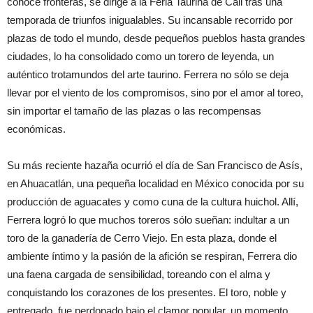
conoce fronteras, se dirige a la Feria Taurina de Cali tras una
temporada de triunfos inigualables. Su incansable recorrido por
plazas de todo el mundo, desde pequeños pueblos hasta grandes
ciudades, lo ha consolidado como un torero de leyenda, un
auténtico trotamundos del arte taurino. Ferrera no sólo se deja
llevar por el viento de los compromisos, sino por el amor al toreo,
sin importar el tamaño de las plazas o las recompensas
económicas.
Su más reciente hazaña ocurrió el día de San Francisco de Asís,
en Ahuacatlán, una pequeña localidad en México conocida por su
producción de aguacates y como cuna de la cultura huichol. Allí,
Ferrera logró lo que muchos toreros sólo sueñan: indultar a un
toro de la ganadería de Cerro Viejo. En esta plaza, donde el
ambiente íntimo y la pasión de la afición se respiran, Ferrera dio
una faena cargada de sensibilidad, toreando con el alma y
conquistando los corazones de los presentes. El toro, noble y
entregado, fue perdonado bajo el clamor popular, un momento