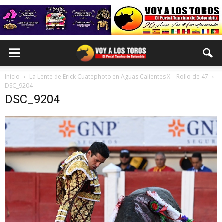
Inicio
La Lente de Erick Cuatephoto en Aguas Calientes X – Rollo de 47
DSC_9204
DSC_9204