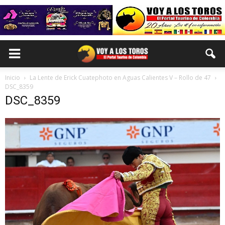
Inicio
La Lente de Erick Cuatephoto en Aguas Calientes V – Rollo de 47
DSC_8359
DSC_8359