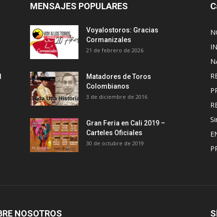
MENSAJES POPULARES
C
Voyalostoros: Gracias
N
Cormanizales
I
21 de febrero de 2026
N
R
l
Matadores de Toros
Colombianos
P
3 de diciembre de 2016
R
Si
Gran Feria en Cali 2019 –
Carteles Oficiales
E
30 de octubre de 2019
P
BRE NOSOTROS
S