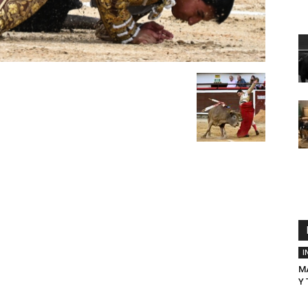
I
M
Y 