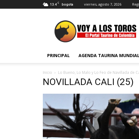
C
13.4
viernes, agosto 7, 2026
Regi
bogota
Voy
a
Los
Toros
PRINCIPAL
AGENDA TAURINA MUNDIA
Inicio
Lo Bueno, Lo Malo y Lo Feo de Navillada de Ca
NOVILLADA CALI (25)