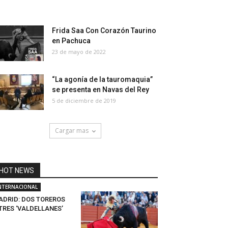
Frida Saa Con Corazón Taurino
en Pachuca
23 de mayo de 2022
“La agonía de la tauromaquia”
se presenta en Navas del Rey
5 de diciembre de 2019
Cargar mas
HOT NEWS
NTERNACIONAL
ADRID: DOS TOREROS
TRES ‘VALDELLANES’