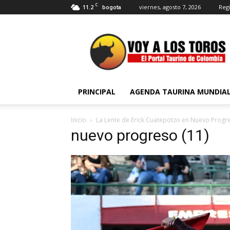
C
11.2
viernes, agosto 7, 2026
Regi
bogota
Voy
a
Los
Toros
PRINCIPAL
AGENDA TAURINA MUNDIA
Inicio
La Lente de Erick Cuatepotzo en Nuevo Progr
nuevo progreso (11)