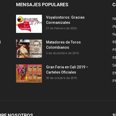
MENSAJES POPULARES
C
Voyalostoros: Gracias
N
Cormanizales
I
21 de febrero de 2026
N
R
l
Matadores de Toros
Colombianos
P
3 de diciembre de 2016
R
Si
Gran Feria en Cali 2019 –
Carteles Oficiales
E
30 de octubre de 2019
P
BRE NOSOTROS
S