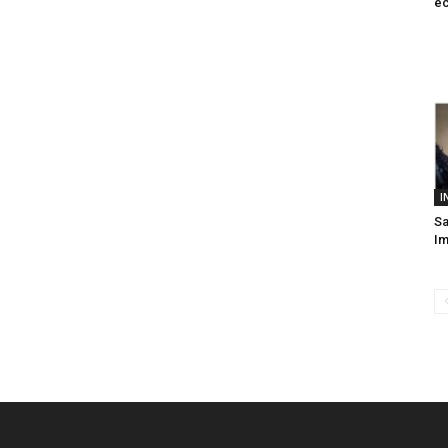
ec
I
Sa
Im