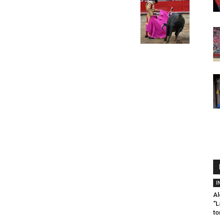
I
Al
“L
to