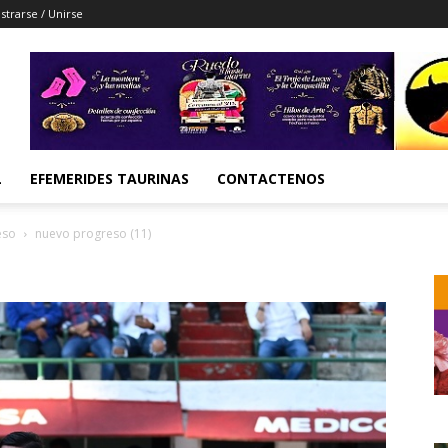
strarse / Unirse
L
EFEMERIDES TAURINAS
CONTACTENOS
eso
nuevo progreso (11)