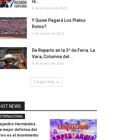
la...
8 de octubre de 2025
Y Quien Pagará Los Platos
Rotos?
5 de enero de 2023
De Reparto en la 3ª de Feria: La
Vara, Columna del...
8 de enero de 2026
Cargar mas
HOT NEWS
NTERNACIONAL
ejandro Hernández:
a mejor defensa del
reo es el movimiento