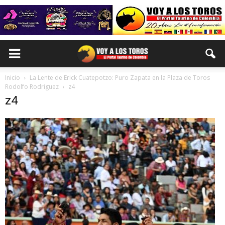
Inicio
La Lente de Erick Cuatepotzo: Puro Zapata en la Plaza de Toros
Rodolfo Rodriguez
z4
z4