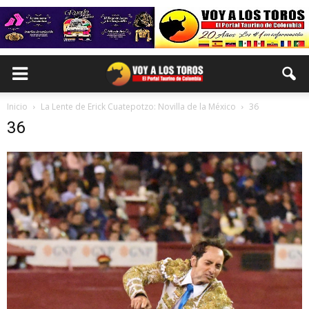
Inicio
La Lente de Erick Cuatepotzo: Novilla de la México
36
36