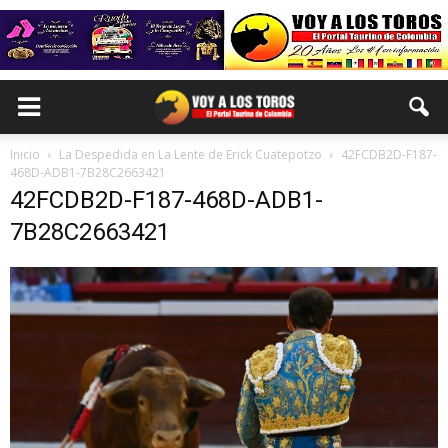
Inicio
La Despedida en La Lente de Erick Cuatepotzo
42FCDB2D-F187-
468D-ADB1-7B28C2663421
42FCDB2D-F187-468D-ADB1-
7B28C2663421