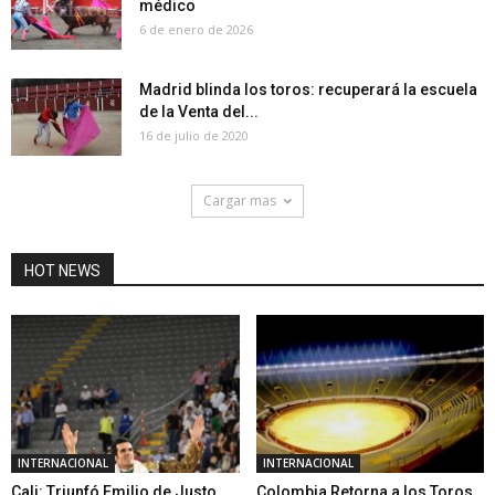
médico
6 de enero de 2026
Madrid blinda los toros: recuperará la escuela
de la Venta del...
16 de julio de 2020
Cargar mas
HOT NEWS
INTERNACIONAL
INTERNACIONAL
Cali: Triunfó Emilio de Justo
Colombia Retorna a los Toros