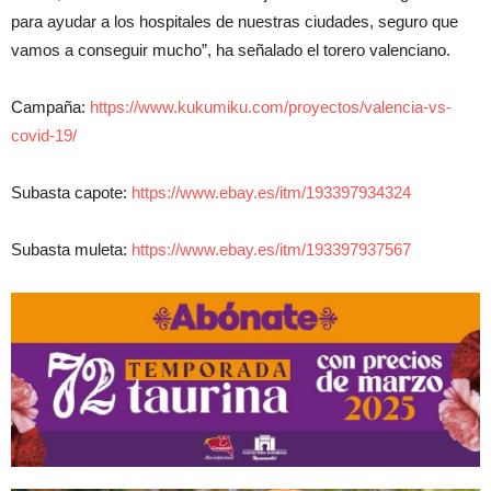
para ayudar a los hospitales de nuestras ciudades, seguro que
vamos a conseguir mucho”, ha señalado el torero valenciano.
Campaña:
https://www.kukumiku.com/proyectos/valencia-vs-
covid-19/
Subasta capote:
https://www.ebay.es/itm/193397934324
Subasta muleta:
https://www.ebay.es/itm/193397937567