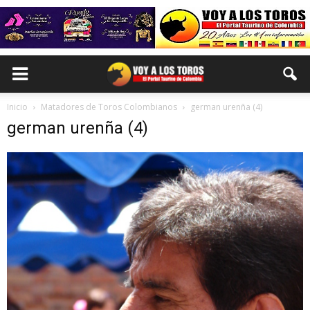
Inicio
Matadores de Toros Colombianos
german urenña (4)
german urenña (4)