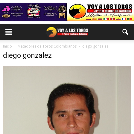
Inicio
Matadores de Toros Colombianos
diego gonzalez
diego gonzalez