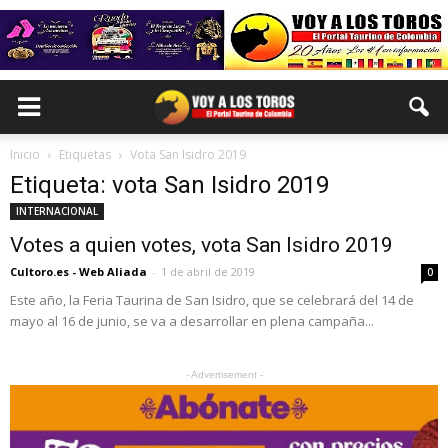
Inicio
Etiquetas
Vota San Isidro 2019
Etiqueta: vota San Isidro 2019
INTERNACIONAL
Votes a quien votes, vota San Isidro 2019
Cultoro.es - Web Aliada
-
1 de abril de 2019
0
Este año, la Feria Taurina de San Isidro, que se celebrará del 14 de
mayo al 16 de junio, se va a desarrollar en plena campaña...
- Advertisement -