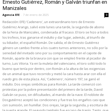
Ernesto Gutiérrez, Román y Galván triunfan en
Manizales
Agencia EFE
-
7 de enero de 2025
0
Redacción: EFE) 'Cadenero', un extraordinario toro de Ernesto
Gutiérrez Arango, salvó este lunes una tarde, la segunda de abono
de la Feria de Manizales, condenada al fracaso. El toro se hizo a todos
los trofeos, tras ganarse el indulto y dar lugar, además, al triunfo de
su lidiador, el español Román. De salida, el de Ernesto Gutiérrez
género un cambio frente a los cuatro turnos anteriores, no sólo por la
seriedad del invitado sino por su comportamiento en el capote de
Román, aparte de la bravura con que se empleó frente al picador de
turno, Luis Viloria. Ya en la muleta del valenciano, el toro soltó todo lo
bueno que tenía por dentro, con Román a la altura de las exigencias
de un animal que tuvo recorrido y metió la cara hasta arar con ella el
ruedo gris de esta plaza. Así, 'Cadenero', número 197, se ganó el
indulto. Dos orejas simbólicas para Román. La tarde comenzó con
protestas por la pobre presentación del primero de la tarde, David
Galván se puso, sin dificultades, al mando de la nave. El noblote de
Dosgutiérrez aceptó las condiciones y fue tras los engaños casi que
con sumisión, sin humillar. Dos orejas, larga la segunda, y escritura de
la puerta grande. El segundo también fue escaso de trapío. Tanto, que