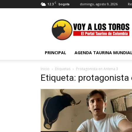
C
12.3
domingo, agosto 9, 2026
Re
bogota
Voy
a
Los
Toros
PRINCIPAL
AGENDA TAURINA MUNDIA
Inicio
Etiquetas
Protagonista en Antena 3
Etiqueta: protagonista