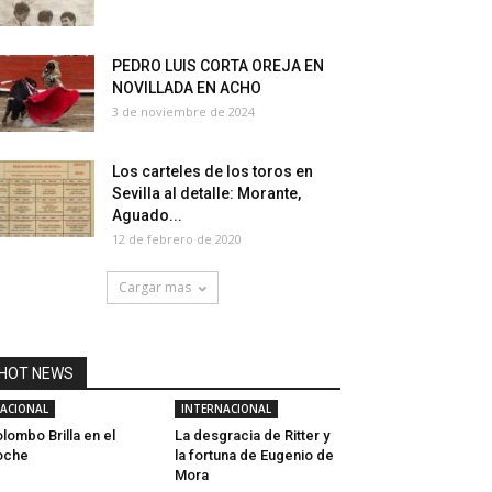
PEDRO LUIS CORTA OREJA EN
NOVILLADA EN ACHO
3 de noviembre de 2024
Los carteles de los toros en
Sevilla al detalle: Morante,
Aguado...
12 de febrero de 2020
Cargar mas
HOT NEWS
ACIONAL
INTERNACIONAL
lombo Brilla en el
La desgracia de Ritter y
oche
la fortuna de Eugenio de
Mora