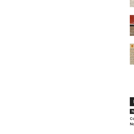
N
Co
N