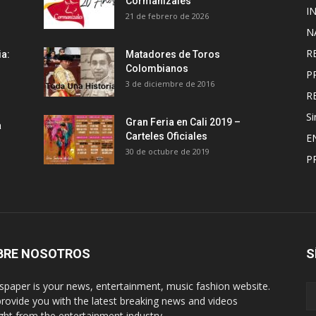
Cormanizales
I
21 de febrero de 2026
N
R
ia:
Matadores de Toros
Colombianos
P
3 de diciembre de 2016
R
Si
Gran Feria en Cali 2019 –
a
Carteles Oficiales
E
30 de octubre de 2019
P
BRE NOSOTROS
S
paper is your news, entertainment, music fashion website.
rovide you with the latest breaking news and videos
ight from the entertainment industry.