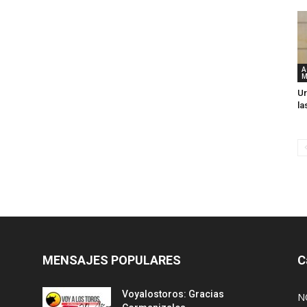
A
M
Ur
la
MENSAJES POPULARES
C
Voyalostoros: Gracias
N