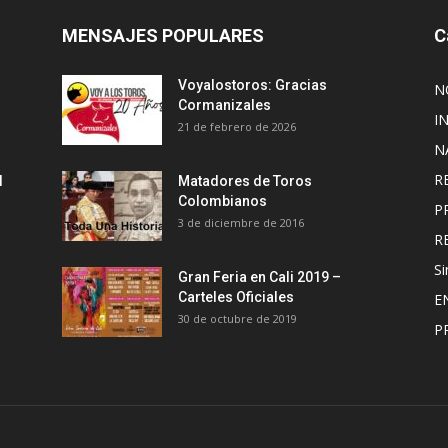
MENSAJES POPULARES
C
Voyalostoros: Gracias
N
Cormanizales
I
21 de febrero de 2026
N
R
l
Matadores de Toros
Colombianos
P
3 de diciembre de 2016
R
Si
Gran Feria en Cali 2019 –
Carteles Oficiales
E
30 de octubre de 2019
P