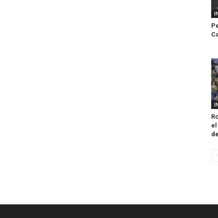
I
Pe
Ca
I
Ro
el
de