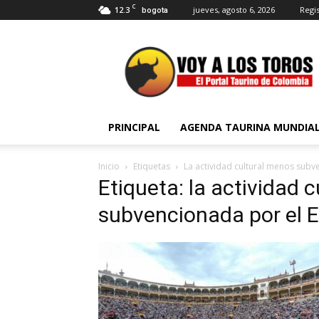
C
12.3
jueves, agosto 6, 2026
Regis
bogota
Voy
a
Los
Toros
PRINCIPAL
AGENDA TAURINA MUNDIA
Inicio
Etiquetas
La actividad cultural menos subv
Etiqueta: la actividad 
subvencionada por el 