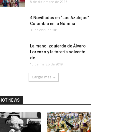
8 de diciembre de 2025
4 Novilladas en “Los Azulejos”
Colombia en la Nómina
30 de abril de 2018
La mano izquierda de Álvaro
Lorenzo y la torería solvente
de...
13 de marzo de 2019
Cargar mas
HOT NEWS