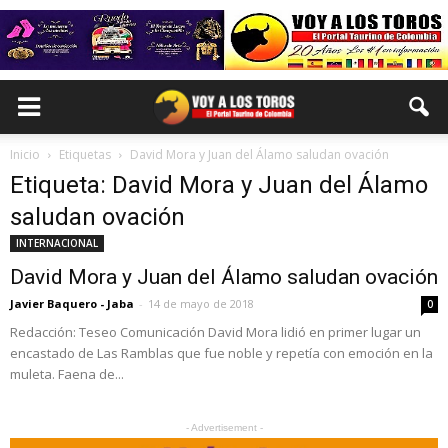
Inicio
Etiquetas
David Mora y Juan del Álamo saludan ovación
Etiqueta: David Mora y Juan del Álamo
saludan ovación
INTERNACIONAL
David Mora y Juan del Álamo saludan ovación
Javier Baquero - Jaba
-
14 de mayo de 2018
0
Redacción: Teseo Comunicación David Mora lidió en primer lugar un
encastado de Las Ramblas que fue noble y repetía con emoción en la
muleta. Faena de...
- Advertisement -